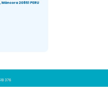
n, Máncora 20851 PERU
518 376