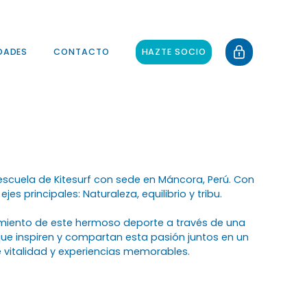
login
DADES
CONTACTO
HAZTE SOCIO
escuela de Kitesurf con sede en Máncora, Perú. Con
jes principales: Naturaleza, equilibrio y tribu.
imiento de este hermoso deporte a través de una
e inspiren y compartan esta pasión juntos en un
e vitalidad y experiencias memorables.