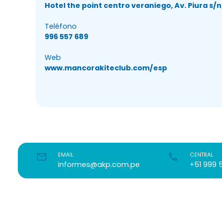
Hotel the point centro veraniego, Av. Piura s/
Teléfono
996 557 689
Web
www.mancorakiteclub.com/esp
EMAIL
CENTRAL
informes@akp.com.pe
+51 999 